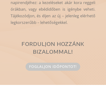
napirendjéhez: a kezeléseket akár kora reggeli
órákban, vagy ebédidőben is igénybe veheti.
Tájékozódjon, és éljen az új – jelenleg elérhető
legkorszerűbb – lehetőségekkel.
FORDULJON HOZZÁNK
BIZALOMMAL!
FOGLALJON IDŐPONTOT!
AKIK MÁR MINKET