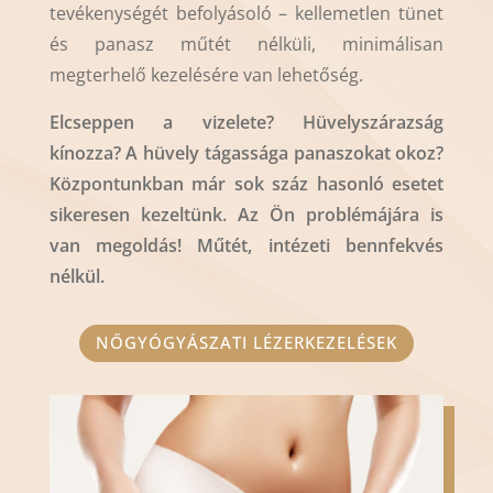
tevékenységét befolyásoló – kellemetlen tünet
és panasz műtét nélküli, minimálisan
megterhelő kezelésére van lehetőség.
Elcseppen a vizelete? Hüvelyszárazság
kínozza? A hüvely tágassága panaszokat okoz?
Központunkban már sok száz hasonló esetet
sikeresen kezeltünk. Az Ön problémájára is
van megoldás! Műtét, intézeti bennfekvés
nélkül.
NŐGYÓGYÁSZATI LÉZERKEZELÉSEK