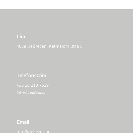
Cím
4028 Debrecen, Kétmalom utca 5.
Telefonszám
+36 20 213 7529
24 órás infóvonal
Email
info@noilezer.hu