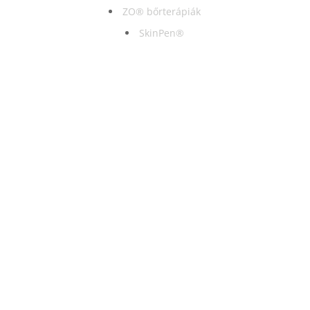
ZO® bőrterápiák
SkinPen®
EMSELLA®
EMSCULPT®
EMTONE®
OXYGENEO™
RÓLUNK
Áraink
Ajándékutalvány
Klinikánk
Tudástár
Kapcsolat
GINOP-pályázat