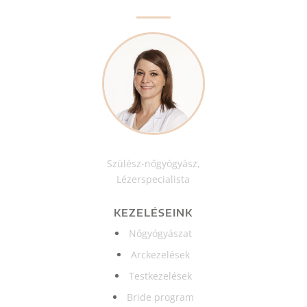
Szülész-nőgyógyász,
Lézerspecialista
KEZELÉSEINK
Nőgyógyászat
Arckezelések
Testkezelések
Bride program