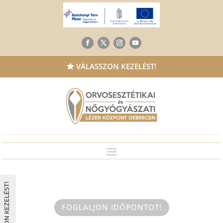
VÁLASSZON KEZELÉST!

VÁLASSZON KEZELÉST!
FOGLALJON IDŐPONTOT!