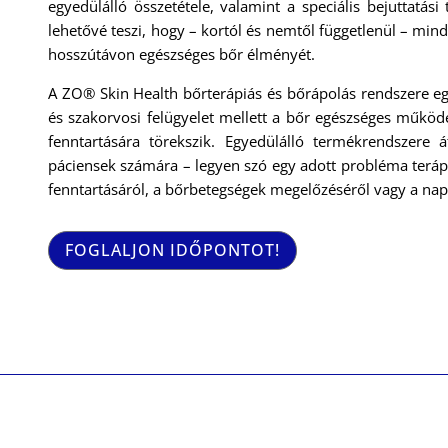
egyedülálló összetétele, valamint a speciális bejuttatás
lehetővé teszi, hogy – kortól és nemtől függetlenül – mi
hosszútávon egészséges bőr élményét.
A ZO® Skin Health bőrterápiás és bőrápolás rendszere e
és szakorvosi felügyelet mellett a bőr egészséges működé
fenntartására törekszik. Egyedülálló termékrendszere 
páciensek számára – legyen szó egy adott probléma terápi
fenntartásáról, a bőrbetegségek megelőzéséről vagy a napi
FOGLALJON IDŐPONTOT!