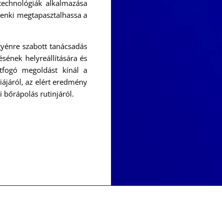
i technológiák alkalmazása
ndenki megtapasztalhassa a
gyénre szabott tanácsadás
sének helyreállítására és
átfogó megoldást kínál a
ájáról, az elért eredmény
 bőrápolás rutinjáról.