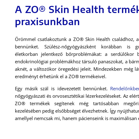
A ZO® Skin Health termé
praxisunkban
Örömmel csatlakoztunk a ZO® Skin Health családhoz, a
bennünket. Szülész-nőgyógyászként korábban is 
életkorban jelentkező bőrproblémákat: a serdülőkor b
endokrinológiai problémákhoz társuló panaszokat, a bárm
aknét, a változókor öregedési jeleit. Mindezekben még 
eredményt érhetünk el a ZO® termékeivel.
Egy másik szál is idevezetett bennünket.
Rendelőnkbe
nőgyógyászati és orvosesztétikai lézerkezeléseket. Az el
ZO® termékek segítenek még tartósabban megőrizn
kezelésében pedig elsőbbséget élvezhetnek. Így nyújthatu
amellyel nemcsak mi, hanem pácienseink is maximálisan e