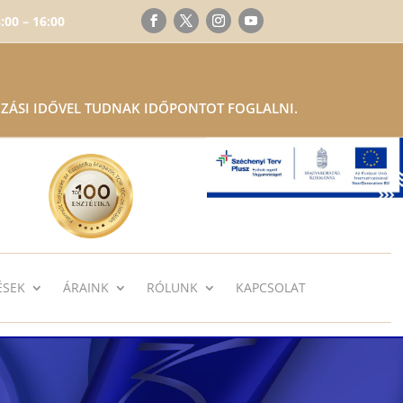
:00 – 16:00
ZÁSI IDŐVEL TUDNAK IDŐPONTOT FOGLALNI.
ÉSEK
ÁRAINK
RÓLUNK
KAPCSOLAT