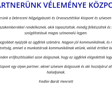
ARTNERÜNK VÉLEMÉNYE KÖZ
rünk a Debreceni Nőgyógyászati és Orvosesztétikai Központ és szívesen 
akemberekkel rendelkeznek, akik tapasztaltak, mindig felkészültek és 
szolgáltatásuk magas színvonalú legyen.
a legjobbat nyújtják az ügyfelek számára. Nagyon jól kommunikálnak, é
yitottság, amivel a munkatársak kommunikálnak velünk, valódi értéket k
den erőfeszítésükkel azon dolgoznak, hogy az ügyfelek elégedettek leg
özpont egy olyan partner, akivel szívesen dolgozunk és aki hozzájárul a
haladjanak.
Fiedler-Barát Henriett