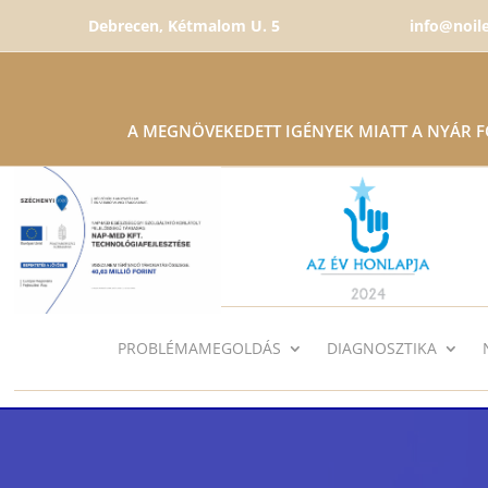
Debrecen, Kétmalom U. 5
info@noil
A MEGNÖVEKEDETT IGÉNYEK MIATT A NYÁR 
PROBLÉMAMEGOLDÁS
DIAGNOSZTIKA