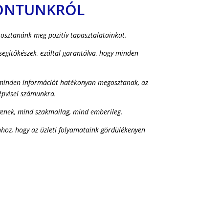
PONTUNKRÓL
osztanánk meg pozitív tapasztalatainkat.
segítőkészek, ezáltal garantálva, hogy minden
s minden információt hatékonyan megosztanak, az
épvisel számunkra.
yenek, mind szakmailag, mind emberileg.
hhoz, hogy az üzleti folyamataink gördülékenyen