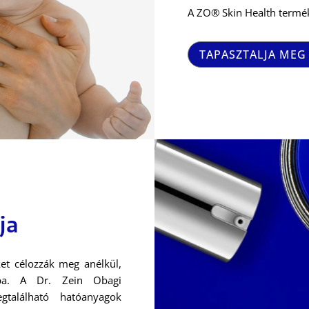
A ZO® Skin Health termék
TAPASZTALJA MEG 
ja
et célozzák meg anélkül,
kba. A Dr. Zein Obagi
gtalálható hatóanyagok