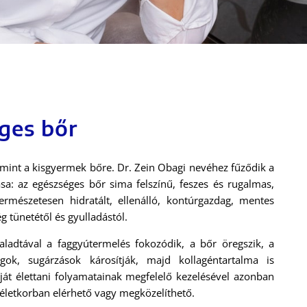
ges bőr
 mint a kisgyermek bőre. Dr. Zein Obagi nevéhez fűződik a
sa: az egészséges bőr sima felszínű, feszes és rugalmas,
ermészetesen hidratált, ellenálló, kontúrgazdag, mentes
 tünetétől és gyulladástól.
aladtával a faggyútermelés fokozódik, a bőr öregszik, a
ok, sugárzások károsítják, majd kollagéntartalma is
ját élettani folyamatainak megfelelő kezelésével azonban
 életkorban elérhető vagy megközelíthető.