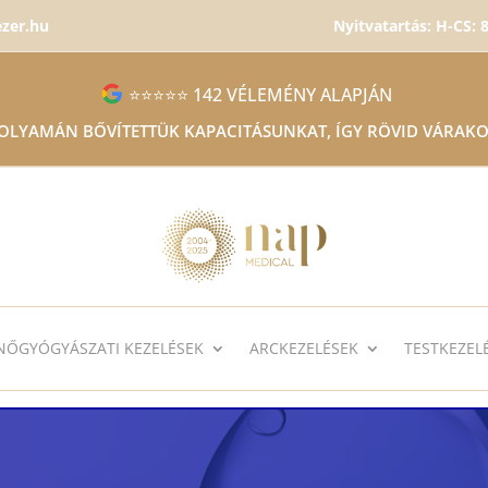
ezer.hu
Nyitvatartás: H-CS: 8
⭐⭐⭐⭐⭐ 142 VÉLEMÉNY ALAPJÁN
FOLYAMÁN BŐVÍTETTÜK KAPACITÁSUNKAT, ÍGY RÖVID VÁRAKO
NŐGYÓGYÁSZATI KEZELÉSEK
ARCKEZELÉSEK
TESTKEZEL