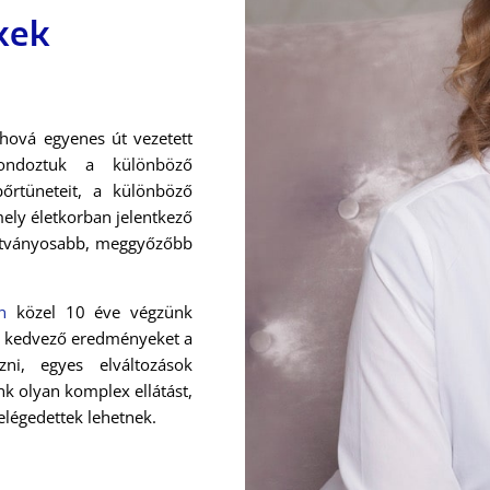
kek
hová egyenes út vezetett
gondoztuk a különböző
őrtüneteit, a különböző
ely életkorban jelentkező
látványosabb, meggyőzőbb
n
közel 10 éve végzünk
ért kedvező eredményeket a
i, egyes elváltozások
nk olyan komplex ellátást,
légedettek lehetnek.