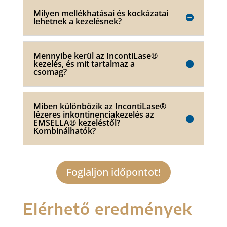
Milyen mellékhatásai és kockázatai
lehetnek a kezelésnek?
Mennyibe kerül az IncontiLase®
kezelés, és mit tartalmaz a
csomag?
Miben különbözik az IncontiLase®
lézeres inkontinenciakezelés az
EMSELLA® kezeléstől?
Kombinálhatók?
Foglaljon időpontot!
Elérhető eredmények