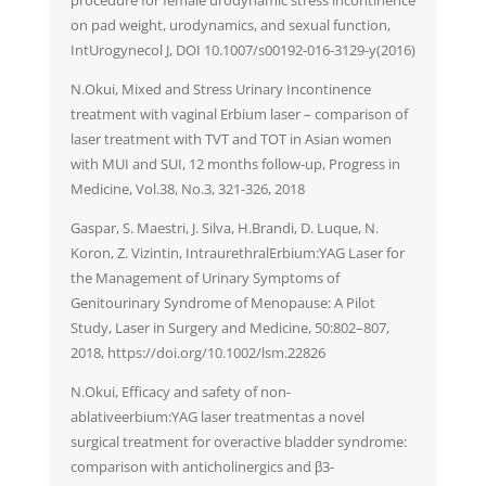
procedure for female urodynamic stress incontinence
on pad weight, urodynamics, and sexual function,
IntUrogynecol J, DOI 10.1007/s00192-016-3129-y(2016)
N.Okui, Mixed and Stress Urinary Incontinence
treatment with vaginal Erbium laser – comparison of
laser treatment with TVT and TOT in Asian women
with MUI and SUI, 12 months follow-up, Progress in
Medicine, Vol.38, No.3, 321-326, 2018
Gaspar, S. Maestri, J. Silva, H.Brandi, D. Luque, N.
Koron, Z. Vizintin, IntraurethralErbium:YAG Laser for
the Management of Urinary Symptoms of
Genitourinary Syndrome of Menopause: A Pilot
Study, Laser in Surgery and Medicine, 50:802–807,
2018, https://doi.org/10.1002/lsm.22826
N.Okui, Efficacy and safety of non-
ablativeerbium:YAG laser treatmentas a novel
surgical treatment for overactive bladder syndrome:
comparison with anticholinergics and β3-