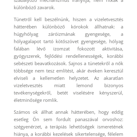
különböző zavarok.
Tünetről kell beszélnünk, hiszen a vizeletvesztés
hátterében különböző kórokok állhatnak: a
húgyhólyag záróizmának gyengesége, a
hólyagalapot tartó kötőszövet gyengesége, hólyag
falában lévő izomzat fokozott aktivitása,
gyógyszerek, fejlődési rendellenességek, korábbi
sebészeti beavatkozások. Sajnos a tünetekről a nők
többsége nem tesz említést, akár éveken keresztül
elviseli a kellemetlen helyzetet. Az akaratlan
vizeletvesztés miatt lemond bizonyos
tevékenységekről, betét viselésére kényszerül,
életminősége romlik.
Számos ok állhat annak hátterében, hogy eddig
esetleg Ön sem fordult panaszával orvoshoz:
szégyenérzet, a terápiás lehetőségek ismeretének
hiánya, a korábbi kezelések sikertelensége, félelem