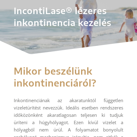
IncontiLase® lézeres
inkontinencia kezelés
Mikor beszélünk
inkontinenciáról?
Inkontinenciának az akaratunktól független
vizeletürítést nevezzük. Ideális esetben rendszeres
időközönként akaratlagosan teljesen ki tudjuk
üríteni a húgyhólyagot. Ezen kívül vizelet a
hólyagból nem ürül. A folyamatot bonyolult
szabályozó mechanizmus irányítja, nem ritkák a