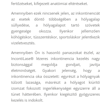
fertőzéseket, kifejezett anatómiai eltéréseket.
Amennyiben ezek nincsenek jelen, az inkontinenciát
az esetek döntő többségében a hólyagalap
süllyedése, a hólyagalapot tartó szövetek
gyengesége okozza. Ilyenkor jellemzően
köhögéskor, tüsszentéskor, sportoláskor jelentkezik
vizeletvesztés.
Amennyiben Ön is hasonló panaszokat észlel, az
IncontiLase® lézeres inkontinencia kezelés nagy
biztonsággal megoldja gondjait, javítja
életminőségét. Gyakori jelenség, hogy a
inkontinencia oka összetett: egyrészt a hólyagnyak
túlzott lazasága, másrészt a hólyagot kiürítő
izomzat fokozott ingerlékenységei egyszerre áll a
tünet hátterében. Ilyenkor kiegészítő gyógyszeres
kezelés is indokolt.