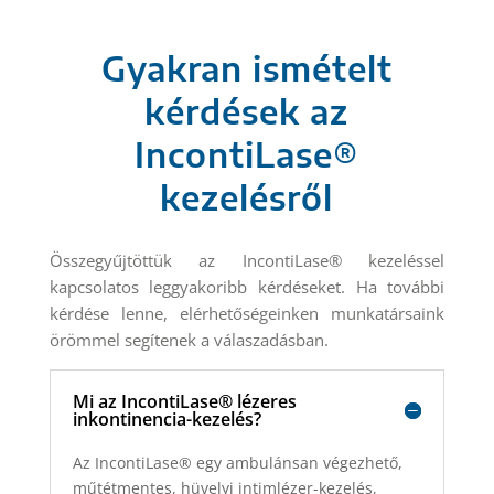
Gyakran ismételt
kérdések az
IncontiLase®
kezelésről
Összegyűjtöttük az IncontiLase® kezeléssel
kapcsolatos leggyakoribb kérdéseket. Ha további
kérdése lenne, elérhetőségeinken munkatársaink
örömmel segítenek a válaszadásban.
Mi az IncontiLase® lézeres
inkontinencia-kezelés?
Az IncontiLase® egy ambulánsan végezhető,
műtétmentes, hüvelyi intimlézer-kezelés,