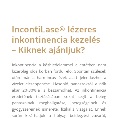
IncontiLase® lézeres
inkontinencia kezelés
– Kiknek ajánljuk?
Inkontinencia a közhiedelemmel ellentétben nem
kizárólag idős korban fordul elő. Spontán szülések
után már a harmincas évek alatt jelentkezhet a
vizelet elcseppenése. Hasonló panaszokról a nők
akár 20-30%-a is beszámolhat. Az inkontinencia
eredetének tisztázásában sokat segít a beteg
panaszainak meghallgatása, betegségeinek és
gyógyszereinek ismerete, fizikális vizsgálat. Ennek
során kizárhatjuk a hólyag beidegzési zavarát,