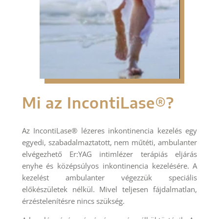
Mi az IncontiLase®?
Az IncontiLase® lézeres inkontinencia kezelés egy
egyedi, szabadalmaztatott, nem műtéti, ambulanter
elvégezhető Er:YAG intimlézer terápiás eljárás
enyhe és középsúlyos inkontinencia kezelésére. A
kezelést ambulanter végezzük speciális
előkészületek nélkül. Mivel teljesen fájdalmatlan,
érzéstelenítésre nincs szükség.