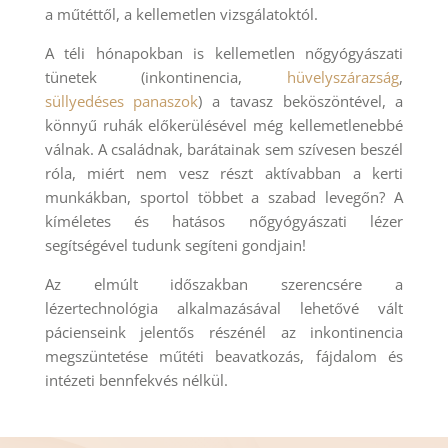
a műtéttől, a kellemetlen vizsgálatoktól.
A téli hónapokban is kellemetlen nőgyógyászati
tünetek (inkontinencia,
hüvelyszárazság
,
süllyedéses panaszok
) a tavasz beköszöntével, a
könnyű ruhák előkerülésével még kellemetlenebbé
válnak. A családnak, barátainak sem szívesen beszél
róla, miért nem vesz részt aktívabban a kerti
munkákban, sportol többet a szabad levegőn? A
kíméletes és hatásos nőgyógyászati lézer
segítségével tudunk segíteni gondjain!
Az elmúlt időszakban szerencsére a
lézertechnológia alkalmazásával lehetővé vált
pácienseink jelentős részénél az inkontinencia
megszüntetése műtéti beavatkozás, fájdalom és
intézeti bennfekvés nélkül.