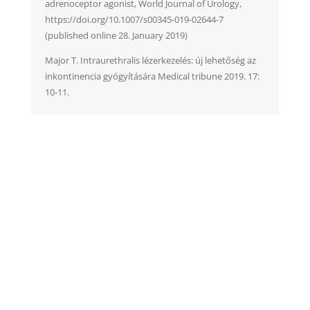
adrenoceptor agonist, World Journal of Urology,
https://doi.org/10.1007/s00345-019-02644-7
(published online 28. January 2019)
Major T. Intraurethralis lézerkezelés: új lehetőség az
inkontinencia gyógyítására Medical tribune 2019. 17:
10-11.
AKIK MÁR MINKET
VÁLASZTOTTAK
PÁCIENSEINK VÉLEMÉNYE