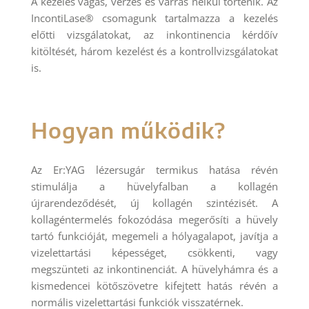
A kezelés vágás, vérzés és varrás nélkül történik. Az
IncontiLase® csomagunk tartalmazza a kezelés
előtti vizsgálatokat, az inkontinencia kérdőív
kitöltését, három kezelést és a kontrollvizsgálatokat
is.
Hogyan működik?
Az Er:YAG lézersugár termikus hatása révén
stimulálja a hüvelyfalban a kollagén
újrarendeződését, új kollagén szintézisét. A
kollagéntermelés fokozódása megerősíti a hüvely
tartó funkcióját, megemeli a hólyagalapot, javítja a
vizelettartási képességet, csökkenti, vagy
megszünteti az inkontinenciát. A hüvelyhámra és a
kismedencei kötőszövetre kifejtett hatás révén a
normális vizelettartási funkciók visszatérnek.