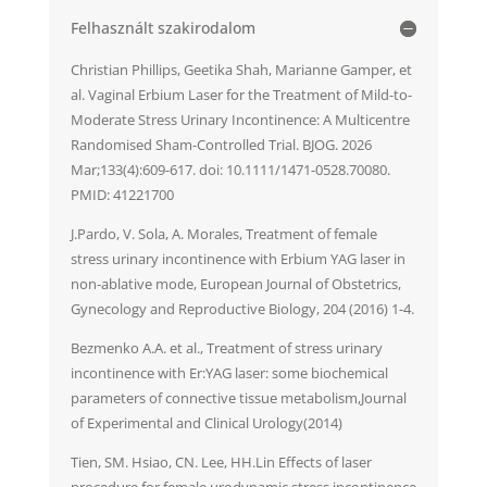
Felhasznált szakirodalom
Christian Phillips, Geetika Shah, Marianne Gamper, et
al. Vaginal Erbium Laser for the Treatment of Mild-to-
Moderate Stress Urinary Incontinence: A Multicentre
Randomised Sham-Controlled Trial. BJOG. 2026
Mar;133(4):609-617. doi: 10.1111/1471-0528.70080.
PMID: 41221700
J.Pardo, V. Sola, A. Morales, Treatment of female
stress urinary incontinence with Erbium YAG laser in
non-ablative mode, European Journal of Obstetrics,
Gynecology and Reproductive Biology, 204 (2016) 1-4.
Bezmenko A.A. et al., Treatment of stress urinary
incontinence with Er:YAG laser: some biochemical
parameters of connective tissue metabolism,Journal
of Experimental and Clinical Urology(2014)
Tien, SM. Hsiao, CN. Lee, HH.Lin Effects of laser