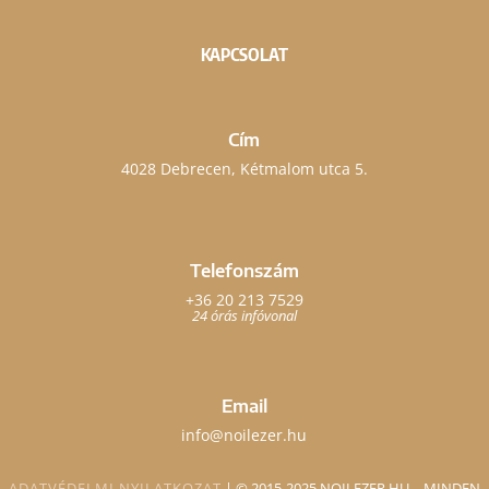
KAPCSOLAT
Cím
4028 Debrecen, Kétmalom utca 5.
Telefonszám
+36 20 213 7529
24 órás infóvonal
Email
info@noilezer.hu
ADATVÉDELMI NYILATKOZAT
| ©️ 2015-2025 NOILEZER.HU – MINDEN