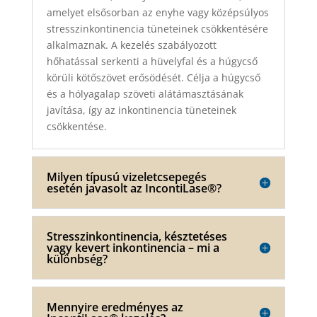
amelyet elsősorban az enyhe vagy középsúlyos
stresszinkontinencia tüneteinek csökkentésére
alkalmaznak. A kezelés szabályozott
hőhatással serkenti a hüvelyfal és a húgycső
körüli kötőszövet erősödését. Célja a húgycső
és a hólyagalap szöveti alátámasztásának
javítása, így az inkontinencia tüneteinek
csökkentése.
Milyen típusú vizeletcsepegés
esetén javasolt az IncontiLase®?
Stresszinkontinencia, késztetéses
vagy kevert inkontinencia – mi a
különbség?
Mennyire eredményes az