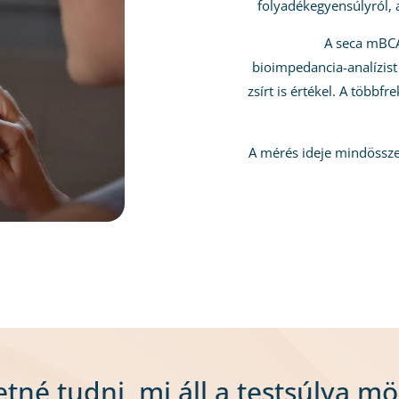
folyadékegyensúlyról, 
A seca mBCA
bioimpedancia-analízist
zsírt is értékel. A több
A mérés ideje mindössz
etné tudni, mi áll a testsúlya mö