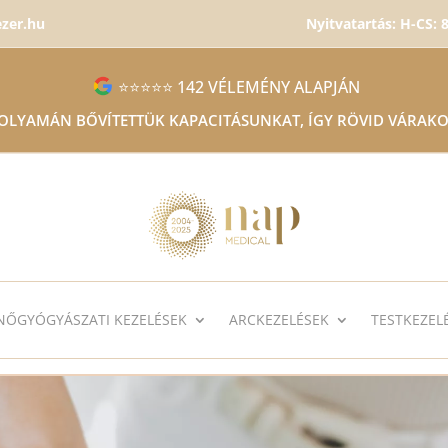
ezer.hu
Nyitvatartás: H-CS: 8
⭐⭐⭐⭐⭐ 142 VÉLEMÉNY ALAPJÁN
FOLYAMÁN BŐVÍTETTÜK KAPACITÁSUNKAT, ÍGY RÖVID VÁRAKO
NŐGYÓGYÁSZATI KEZELÉSEK
ARCKEZELÉSEK
TESTKEZEL