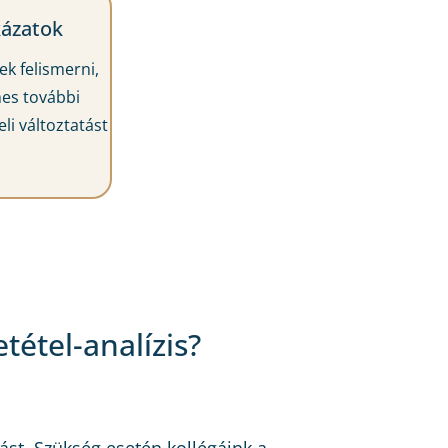
kázatok
k felismerni,
es további
li változtatást
étel-analízis?
ást. Szükség esetén kollégáink a