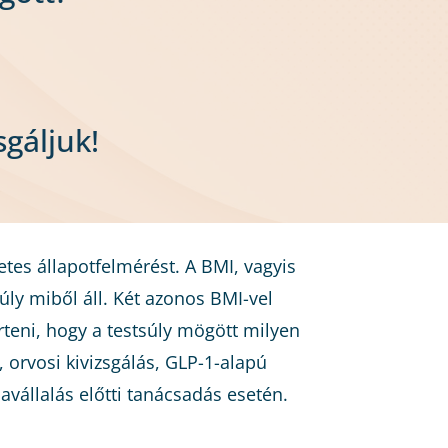
gáljuk!
tes állapotfelmérést. A BMI, vagyis
y miből áll. Két azonos BMI-vel
rteni, hogy a testsúly mögött milyen
, orvosi kivizsgálás, GLP-1-alapú
vállalás előtti tanácsadás esetén.