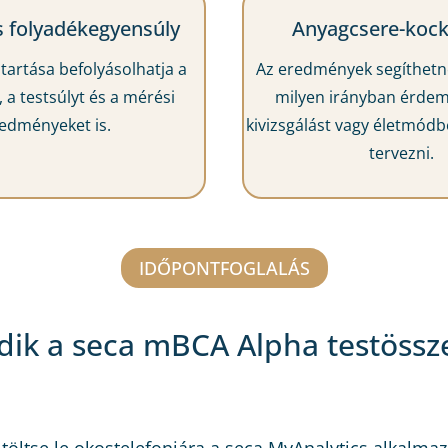
s folyadékegyensúly
Anyagcsere-koc
ztartása befolyásolhatja a
Az eredmények segíthetne
 a testsúlyt és a mérési
milyen irányban érdem
edményeket is.
kivizsgálást vagy életmódbe
tervezni.
IDŐPONTFOGLALÁS
k a seca mBCA Alpha testösszet
töltse le okostelefonjára a seca MyAnalytics alkalmaz