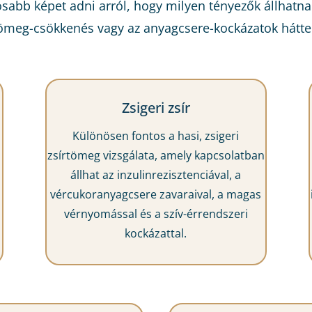
osabb képet adni arról, hogy milyen tényezők állhatnak
ömeg-csökkenés vagy az anyagcsere-kockázatok hátte
Zsigeri zsír
Különösen fontos a hasi, zsigeri
zsírtömeg vizsgálata, amely kapcsolatban
állhat az inzulinrezisztenciával, a
vércukoranyagcsere zavaraival, a magas
vérnyomással és a szív-érrendszeri
kockázattal.