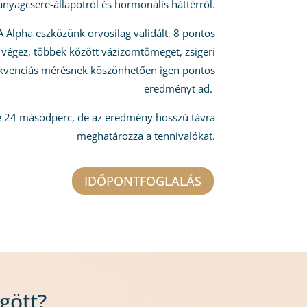
anyagcsere-állapotról és hormonális háttérről.
 Alpha eszközünk orvosilag validált, 8 pontos
 végez, többek között vázizomtömeget, zsigeri
frekvenciás mérésnek köszönhetően igen pontos
eredményt ad.
e 24 másodperc, de az eredmény hosszú távra
meghatározza a tennivalókat.
IDŐPONTFOGLALÁS
gött?