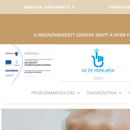
Debrecen, Kétmalom U. 5
info@noil
A MEGNÖVEKEDETT IGÉNYEK MIATT A NYÁR 
PROBLÉMAMEGOLDÁS
DIAGNOSZTIKA