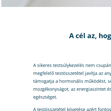
A cél az, ho
A sikeres testsúlykezelés nem csupán 
megfelelő testösszetétel javítja az a
támogatja a hormonális működést, se
mozgékonyságot, az energiaszintet é
egészséget.
A testösszetétel követése azért fonto