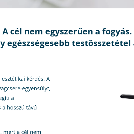
A cél nem egyszerűen a fogyás.
gy egészségesebb testösszetétel 
esztétikai kérdés. A
nyagcsere-egyensúlyt,
gíti a
s a hosszú távú
s, mert a cél nem