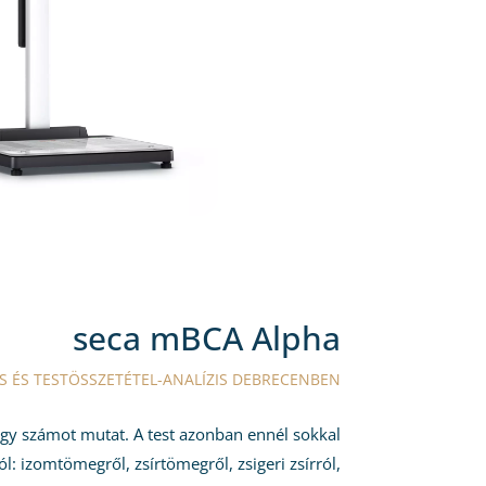
seca mBCA Alpha
S ÉS TESTÖSSZETÉTEL-ANALÍZIS DEBRECENBEN
gy számot mutat. A test azonban ennél sokkal
ól: izomtömegről, zsírtömegről, zsigeri zsírról,