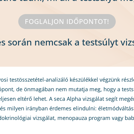
FOGLALJON IDŐPONTOT!
s során nemcsak a testsúlyt vizs
si testösszetétel-analizáló készülékkel végzünk részle
ópont, de önmagában nem mutatja meg, hogy a testsúl
ljesen eltérő lehet. A seca Alpha vizsgálat segít megé
, és milyen irányban érdemes elindulni: életmódváltás
dokrinológiai vizsgálat, menopauza program vagy baba