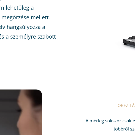
m lehetőleg a
 megőrzése mellett.
lv hangsúlyozza a
és a személyre szabott
OBEZITÁ
A mérleg sokszor csak e
többről sz