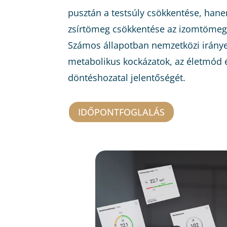
pusztán a testsúly csökkentése, hane
zsírtömeg csökkentése az izomtömeg
Számos állapotban nemzetközi iránye
metabolikus kockázatok, az életmód 
döntéshozatal jelentőségét.
IDŐPONTFOGLALÁS