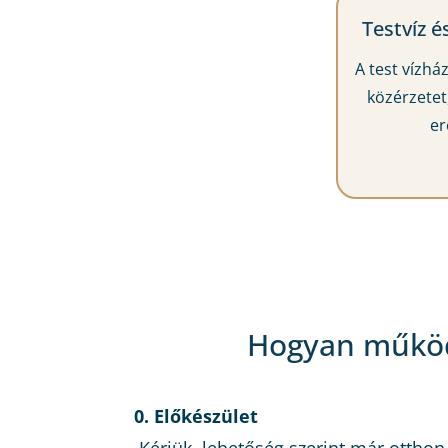
Testvíz é
A test vízhá
közérzetet,
er
Hogyan működi
0. Előkészület
Kérjük, lehetőség szerint már otthon 