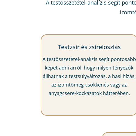
A testösszetétel-analízis segít pont
izomt
Testzsír és zsíreloszlás
A testösszetétel-analízis segít pontosabb
képet adni arról, hogy milyen tényezők
állhatnak a testsúlyváltozás, a hasi hízás,
az izomtömeg-csökkenés vagy az
anyagcsere-kockázatok hátterében.