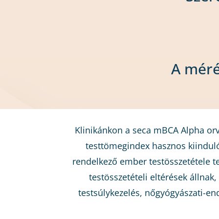
A méré
Klinikánkon a seca mBCA Alpha orvo
testtömegindex hasznos kiindul
rendelkező ember testösszetétele te
testösszetételi eltérések állnak
testsúlykezelés, nőgyógyászati-en