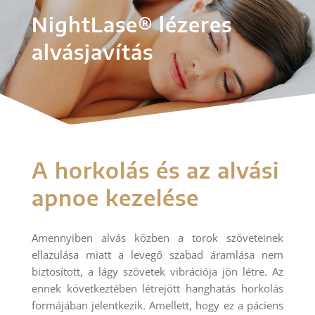
NightLase® lézeres
alvásjavítás
A horkolás és az alvási
apnoe kezelése
Amennyiben alvás közben a torok szöveteinek
ellazulása miatt a levegő szabad áramlása nem
biztosított, a lágy szövetek vibrációja jön létre. Az
ennek következtében létrejött hanghatás horkolás
formájában jelentkezik. Amellett, hogy ez a páciens