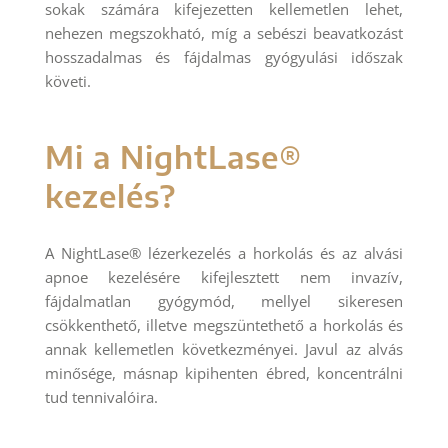
sokak számára kifejezetten kellemetlen lehet,
nehezen megszokható, míg a sebészi beavatkozást
hosszadalmas és fájdalmas gyógyulási időszak
követi.
Mi a NightLase®
kezelés?
A NightLase® lézerkezelés a horkolás és az alvási
apnoe kezelésére kifejlesztett nem invazív,
fájdalmatlan gyógymód, mellyel sikeresen
csökkenthető, illetve megszüntethető a horkolás és
annak kellemetlen következményei. Javul az alvás
minősége, másnap kipihenten ébred, koncentrálni
tud tennivalóira.