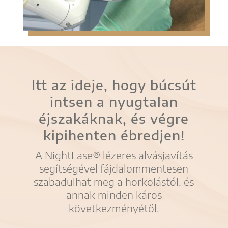
Itt az ideje, hogy búcsút
intsen a nyugtalan
éjszakáknak, és végre
kipihenten ébredjen!
A NightLase® lézeres alvásjavítás
segítségével fájdalommentesen
szabadulhat meg a horkolástól, és
annak minden káros
következményétől.