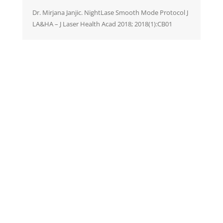
Dr. Mirjana Janjic. NightLase Smooth Mode Protocol J
LA&HA – J Laser Health Acad 2018; 2018(1):CB01
AKIK MÁR MINKET
VÁLASZTOTTAK
PÁCIENSEINK VÉLEMÉNYE
Rása Éva
An
★
★
★
★
★
★
★
Nagyon régóta járok ebbe a rendelőbe.
Maga