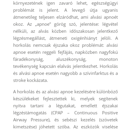
környezetének igen zavaró lehet, egészségügyi
problémát is jelent. A levegő útja ugyanis
átmenetileg teljesen elzáródhat, ami alvási apnoét
okoz. Az „apnoe” görög szó, jelentése: légvétel
nélküli, az alvás közben időszakosan jelentkező
légzésmegállást, átmeneti oxigénhiányt jelöli. A
horkolás nemcsak éjszaka okoz problémát: alvási
apnoe esetén reggeli fejfájás, napközben nagyfokú
fáradékonyság, aluszékonyság, monoton
tevékenység kapcsán elalvás jelentkezhet. Horkolás
és alvási apnoe esetén nagyobb a szívinfarktus és a
stroke kockázata.
A horkolás és az alvási apnoe kezelésére különböző
készülékeket fejlesztettek ki, melyek segítenek
nyitva tartani a légutakat, emellett éjszakai
légzéstámogatás (CPAP – Continuous Positive
Airway Pressure), és sebészi kezelés (szövetek
kimetszése) jöhetett szóba. Az eszközök viselése