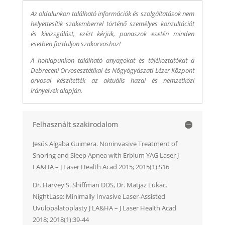
Az oldalunkon található információk és szolgáltatások nem
helyettesítik szakemberrel történő személyes konzultációt
és kivizsgálást, ezért kérjük, panaszok esetén minden
esetben forduljon szakorvoshoz!
A honlapunkon található anyagokat és tájékoztatókat a
Debreceni Orvosesztétikai és Nőgyógyászati Lézer Központ
orvosai készítették az aktuális hazai és nemzetközi
irányelvek alapján.
Felhasznált szakirodalom
Jesús Algaba Guimera. Noninvasive Treatment of
Snoring and Sleep Apnea with Erbium YAG Laser J
LA&HA – J Laser Health Acad 2015; 2015(1):S16
Dr. Harvey S. Shiffman DDS, Dr. Matjaz Lukac.
NightLase: Minimally Invasive Laser-Assisted
Uvulopalatoplasty J LA&HA – J Laser Health Acad
2018; 2018(1):39-44