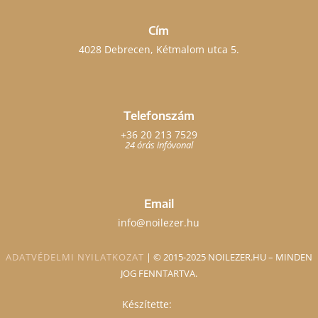
Cím
4028 Debrecen, Kétmalom utca 5.
Telefonszám
+36 20 213 7529
24 órás infóvonal
Email
info@noilezer.hu
ADATVÉDELMI NYILATKOZAT
| ©️ 2015-2025 NOILEZER.HU – MINDEN
JOG FENNTARTVA.
Készítette: