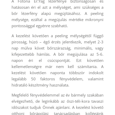
A Fotona Er:Yag lézerfénye biztonságosan és
hatásosan éri el azt a mélységet, ami szükséges a
bőr lézerfény alapú megújításához. A peeling
mélysége, ezáltal a megújulás mértéke mikronyni
pontossággal egyénre szabható.
A kezelést követően a peeling mélységétől függő
pirosság, húzó – égő érzés jelentkezik, melyet 2-3
nap múlva követ bőrszárazság, minimális, vagy
kifejezettebb hámlás. A bőr megújulása az 5-6.
napon éri el csúcspontját. Ezt követően
kellemetlenségre már nem kell számítania. A
kezelést követően naponta többször indokolt
legalább 50 faktoros fényvédelem, valamint
hidratáló készítmény használata.
Megfelelő fényvédelemmel az év bármely szakában
elvégezhető, de leginkább az őszi-téli-kora tavaszi
időszakot tudjuk Önnek ajánlani. A kezelést követő
otthoni bőrápolási tanácsadásban kollégáink