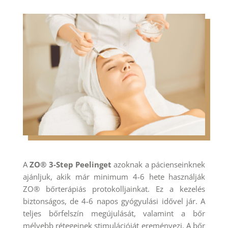
A
ZO® 3-Step Peelinget
azoknak a pácienseinknek
ajánljuk, akik már minimum 4-6 hete használják
ZO® bőrterápiás protokolljainkat. Ez a kezelés
biztonságos, de 4-6 napos gyógyulási idővel jár. A
teljes bőrfelszín megújulását, valamint a bőr
mélyebb rétegeinek stimulációját ereményezi. A bőr