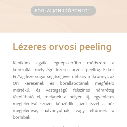
FOGLALJON IDŐPONTOT!
Lézeres orvosi peeling
Klinikánk egyik legnépszerűbb módszere a
kontrollált mélységű lézeres orvosi peeling. Ekkor
Er:Yag lézersugár segítségével néhány mikronnyi, az
Ön kérésének és bőrállapotának megfelelő
mértékű, és vastagságú felszínes hámréteg
távolítható el, melynek a helyén új, egyenletes
megjelenésű szövet képződik. Javul ezzel a bőr
megjelenése, halványulnak, vagy eltűnnek a
bőrhibák.