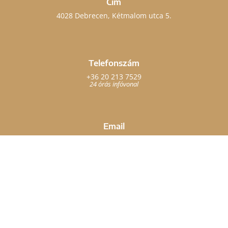
Cím
4028 Debrecen, Kétmalom utca 5.
Telefonszám
+36 20 213 7529
24 órás infóvonal
Email
info@noilezer.hu
ADATVÉDELMI NYILATKOZAT
| ©️ 2015-2025 NOILEZER.HU – MINDEN
JOG FENNTARTVA.
Készítette: