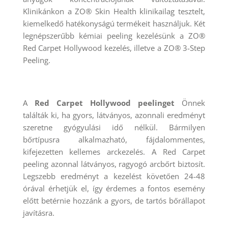
Klinikánkon a ZO® Skin Health klinikailag tesztelt,
kiemelkedő hatékonyságú termékeit használjuk. Két
legnépszerűbb kémiai peeling kezelésünk a ZO®
Red Carpet Hollywood kezelés, illetve a ZO® 3-Step
Peeling.
A
Red Carpet Hollywood peelinget
Önnek
találták ki, ha gyors, látványos, azonnali eredményt
szeretne gyógyulási idő nélkül. Bármilyen
bőrtípusra alkalmazható, fájdalommentes,
kifejezetten kellemes arckezelés. A Red Carpet
peeling azonnal látványos, ragyogó arcbőrt biztosít.
Legszebb eredményt a kezelést követően 24-48
órával érhetjük el, így érdemes a fontos esemény
előtt betérnie hozzánk a gyors, de tartós bőrállapot
javításra.